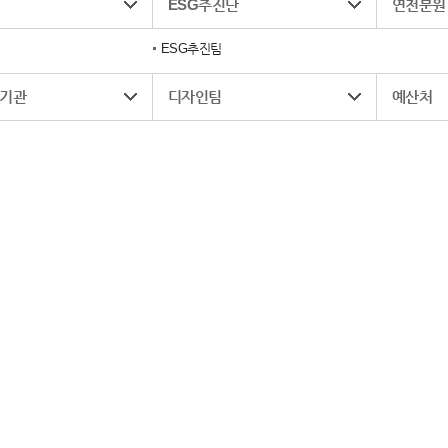
ESG추진단
연천분원
ESG추진팀
기관
디자인팀
예산처