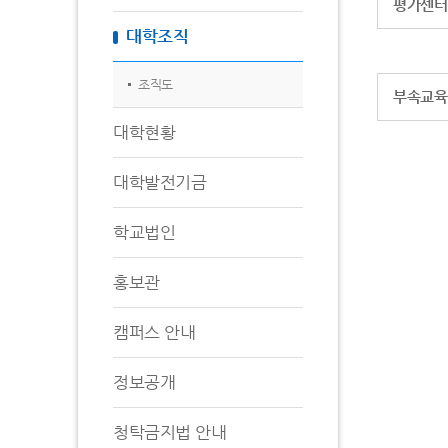
평가센터
대학조직
조직도
부속교육
대학현황
대학발전기금
학교법인
홍보관
캠퍼스 안내
정보공개
청탁금지법 안내