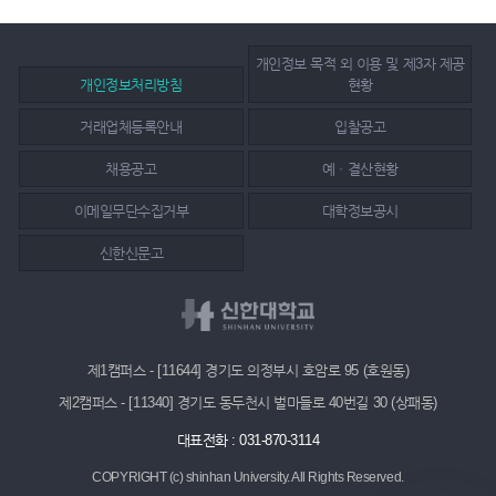
개인정보 목적 외 이용 및 제3자 제공
개인정보처리방침
현황
거래업체등록안내
입찰공고
채용공고
예ㆍ결산현황
이메일무단수집거부
대학정보공시
신한신문고
제1캠퍼스 - [11644] 경기도 의정부시 호암로 95 (호원동)
제2캠퍼스 - [11340] 경기도 동두천시 벌마들로 40번길 30 (상패동)
대표전화 : 031-870-3114
COPYRIGHT (c) shinhan University.
All Rights Reserved.