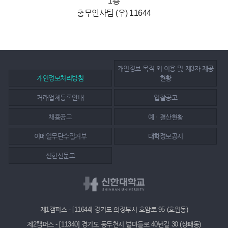
1층
총무인사팀 (우) 11644
개인정보 목적 외 이용 및 제3자 제공
개인정보처리방침
현황
거래업체등록안내
입찰공고
채용공고
예ㆍ결산현황
이메일무단수집거부
대학정보공시
신한신문고
제1캠퍼스 - [11644] 경기도 의정부시 호암로 95 (호원동)
제2캠퍼스 - [11340] 경기도 동두천시 벌마들로 40번길 30 (상패동)