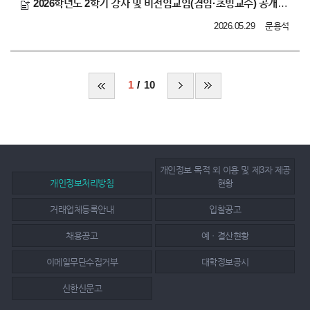
2026학년도 2학기 강사 및 비전임교임(겸임·초빙교수) 공개채용 공고
2026.05.29
문용석
1
10
개인정보 목적 외 이용 및 제3자 제공
개인정보처리방침
현황
거래업체등록안내
입찰공고
채용공고
예ㆍ결산현황
이메일무단수집거부
대학정보공시
신한신문고