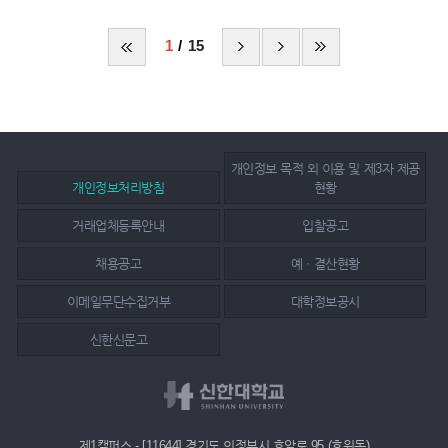
1
15
개인정보 목적 외 이용 및 제3자 제공
개인정보처리방침
현황
거래업체등록안내
입찰공고
채용공고
예ㆍ결산현황
이메일무단수집거부
대학정보공시
신한신문고
제1캠퍼스 - [11644] 경기도 의정부시 호암로 95 (호원동)