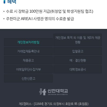
혜택
수료 시 장학금 100만원 지급(취창업 및 학생지원팀 협조)
주한미군 AREA I 사령관 명의의 수료증 발급
개인정보 목적 외 이용 및 제3자 제공
개인정보처리방침
현황
거래업체등록안내
입찰공고
채용공고
예ㆍ결산현황
이메일무단수집거부
대학정보공시
신한신문고
제1캠퍼스 - [11644] 경기도 의정부시 호암로 95 (호원동)