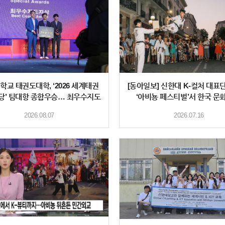
학교 태권도대학, ‘2026 세계태권
[동아일보] 신한대 K-컬처 대표단
당’ 팀대항 종합우승… 최우수지도
‘아비뇽 페스티벌’서 한국 문
자상·최우수
2026.08.07
2026.07.16