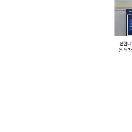
신한대학
봄 특강