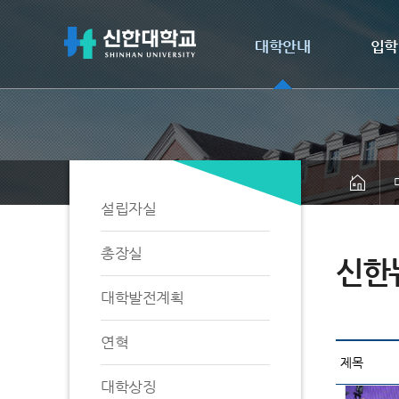
대학안내
입학
설립자실
총장실
신한
대학발전계획
연혁
대학상징