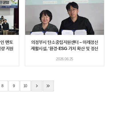
자인 멘토
의정부시 탄소중립지원센터 – 이레정신
역량 지원
재활시설, ‘환경·ESG 가치 확산 및 정신
장애인 사
2026.06.25
8
9
10