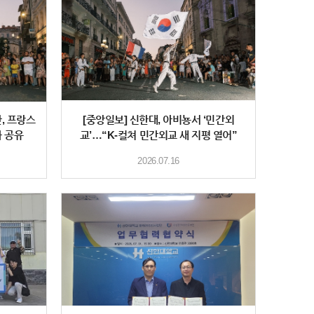
, 프랑스
[중앙일보] 신한대, 아비뇽서 ‘민간외
화 공유
교’…“K-컬쳐 민간외교 새 지평 열어”
2026.07.16