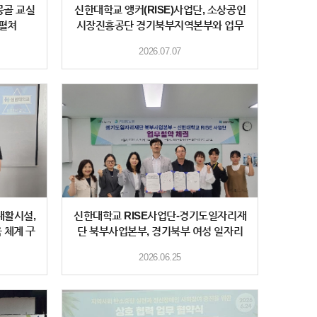
몽골 교실
신한대학교 앵커(RISE)사업단, 소상공인
 펼쳐
시장진흥공단 경기북부지역본부와 업무
협약 체결
2026.07.07
재활시설,
신한대학교 RISE사업단-경기도일자리재
 체계 구
단 북부사업본부, 경기북부 여성 일자리
활성화 위한
2026.06.25