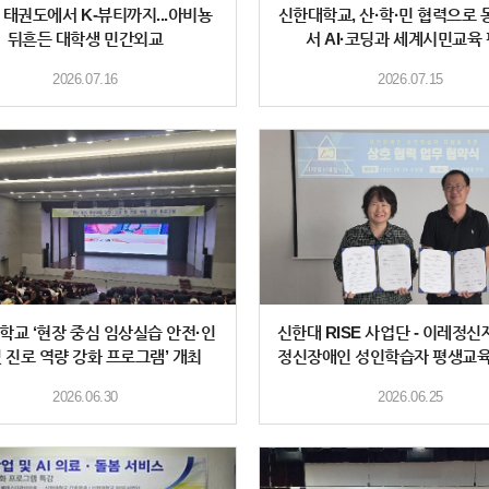
N] 태권도에서 K-뷰티까지...아비뇽
신한대학교, 산·학·민 협력으로 
뒤흔든 대학생 민간외교
서 AI·코딩과 세계시민교육
2026.07.16
2026.07.15
학교 ‘현장 중심 임상실습 안전·인
신한대 RISE 사업단 - 이레정신
및 진로 역량 강화 프로그램’ 개최
정신장애인 성인학습자 평생교육
축 위한
2026.06.30
2026.06.25