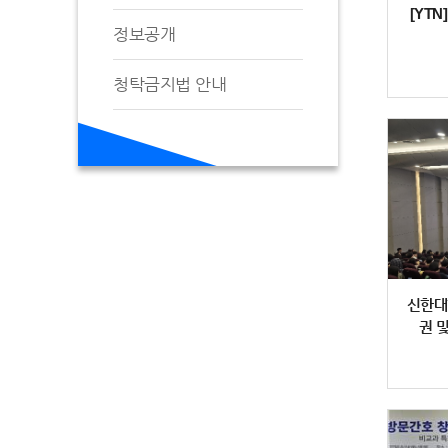
[YT
정보공개
청탁금지법 안내
신한대
권 