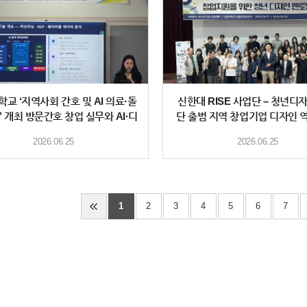
교 ‘지역사회 간호 및 AI 의료·돌
신한대 RISE 사업단 – 청년디
’ 개최 방문간호 창업 실무와 AI·디
단 출범 지역 창업기업 디자인 
지
2026.06.25
2026.06.25
1
2
3
4
5
6
7