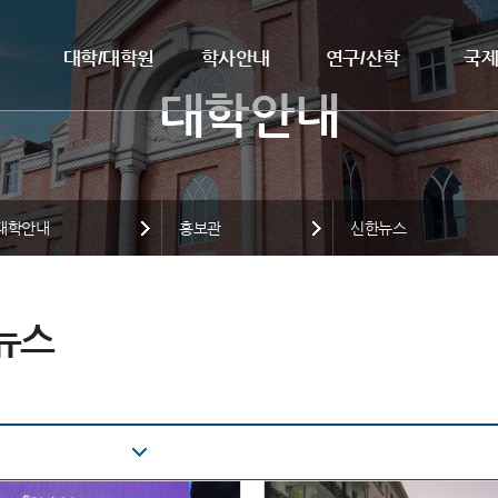
대학/대학원
학사안내
연구/산학
국
대학안내
홍보관
신한뉴스
뉴스