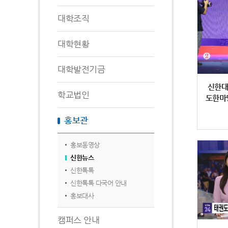
대학조직
대학현황
대학발전기금
신한대
학교법인
도한마
홍보관
홍보동영상
신한뉴스
신한톡톡
신한톡톡 다국어 안내
홍보대사
캠퍼스 안내