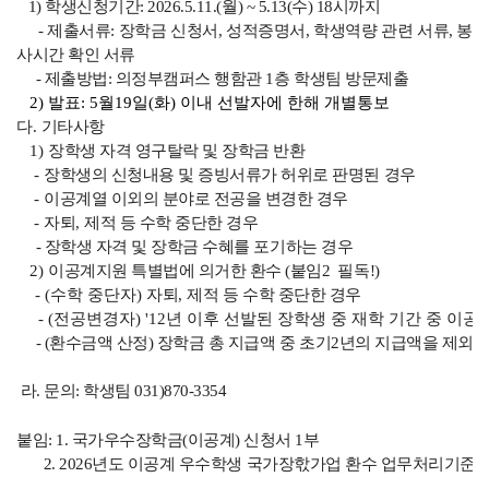
1) 학생신청기간: 2026.5.11.(월) ~ 5.13(수) 18시까지
- 제출서류: 장학금 신청서, 성적증명서, 학생역량 관련 서류, 봉
사시간 확인 서류
- 제출방법: 의정부캠퍼스 행함관 1층 학생팀 방문제출
2) 발표: 5월19일(화) 이내 선발자에 한해 개별통보
다
.
기타사항
1)
장학생 자격 영구탈락 및 장학금 반환
-
장학생의 신청내용 및 증빙서류가 허위로 판명된 경우
-
이공계열 이외의 분야로 전공을 변경한 경우
-
자퇴
,
제적 등 수학 중단한 경우
- 장학생 자격 및 장학금 수혜를 포기하는 경우
2)
이공계지원 특별법에 의거한 환수 (붙임2 필독!)
- (수학 중단자)
자퇴
,
제적 등 수학 중단한 경우
- (전공변경자) '12년 이후 선발된 장학생 중 재학 기간 중 이
- (환수금액 산정) 장학금 총 지급액 중 초기2년의 지급액을 제외하
라. 문의: 학생팀 031)870-3354
붙임: 1. 국가우수장학금(이공계) 신청서 1부
2. 2026년도 이공계 우수학생 국가장핛가업 환수 업무처리기준 1부